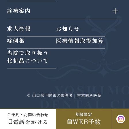
診療案内
- 認定医による歯周病治療
求人情報
お知らせ
- 虫歯治療
- 部分矯正
症例集
医療情報取得加算
- 予防歯科
- 小児矯正
当院で取り扱う
- ホワイトニング
- インプラント
化粧品について
- 審美歯科
- 噛み合わせ・顎関節症
- 小児歯科
- 精密治療
- 親知らず
- PRGF再生療法
© 山口県下関市の歯医者｜吉本歯科医院
- 根管治療
- YAGレーザー
- インビザライン
初診限定
ご予約・お問い合わせ
WEB予約
電話をかける