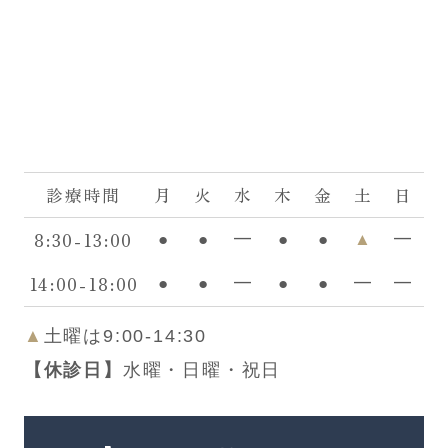
診療時間
月
火
水
木
金
土
日
8:30-13:00
●
●
━
●
●
▲
━
14:00-18:00
●
●
━
●
●
━
━
▲
土曜は9:00-14:30
【休診日】
水曜・日曜・祝日