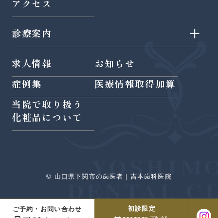
アクセス
診療案内
- 認定医による歯周病治療
求人情報
お知らせ
- 虫歯治療
- 部分矯正
症例集
医療情報取得加算
- 予防歯科
- 小児矯正
当院で取り扱う
- ホワイトニング
- インプラント
化粧品について
- 審美歯科
- 噛み合わせ・顎関節症
- 小児歯科
- 精密治療
- 親知らず
- PRGF再生療法
© 山口県下関市の歯医者｜吉本歯科医院
- 根管治療
- YAGレーザー
- インビザライン
初診限定
ご予約・お問い合わせ