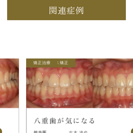
関連症例
マウスピース矯正
矯正治療
八重歯が気になる
担当医
吉本 達也