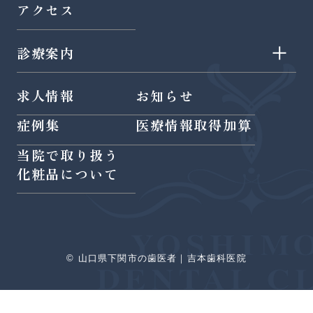
アクセス
診療案内
- 認定医による歯周病治療
求人情報
お知らせ
- 虫歯治療
- 部分矯正
症例集
医療情報取得加算
- 予防歯科
- 小児矯正
当院で取り扱う
- ホワイトニング
- インプラント
化粧品について
- 審美歯科
- 噛み合わせ・顎関節症
- 小児歯科
- 精密治療
- 親知らず
- PRGF再生療法
© 山口県下関市の歯医者｜吉本歯科医院
- 根管治療
- YAGレーザー
- インビザライン